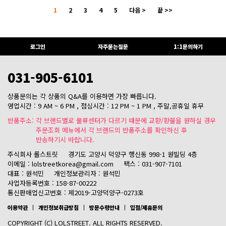
1
2
3
4
5
다음 >
끝 >>
로그인
자주묻는질문
1:1문의하기
031-905-6101
상품문의는 각 상품의 Q&A를 이용하면 가장 빠릅니다.
영업시간 : 9 AM ~ 6 PM , 점심시간 : 12 PM ~ 1 PM , 주말,공휴일 휴무
반품주소: 각 브랜드별로 물류센터가 다르기 때문에 교환/환불을 원하실 경우
주문조회 메뉴에서 각 브랜드의 반품주소를 확인하신 후
반송하기시 바랍니다.
주식회사 롤스트릿
경기도 고양시 덕양구 행신동 998-1 원빌딩 4층
이메일 : lolstreetkorea@gmail.com
팩스 : 031-907-7101
대표 : 원석민
개인정보관리자 : 원석민
사업자등록번호 : 158-87-00222
통신판매업신고번호 : 제2019-고양덕양구-0273호
이용약관
개인정보취급방침
방문수령안내
입점/제휴문의
COPYRIGHT (C) LOLSTREET. ALL RIGHTS RESERVED.