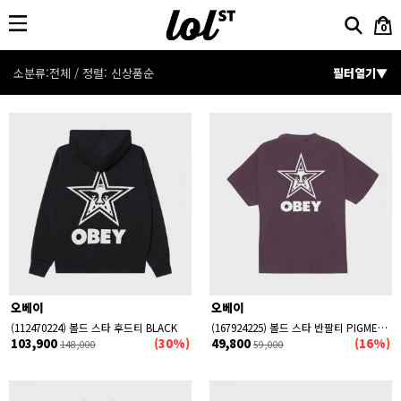
0
소분류:전체 / 정렬:
신상품순
필터열기▼
분류
전체보기
CATEGORY
OUTER
TOP
BOTTOM
ACCESSORY
정렬
신상품순
인기상품순
할인율순
상품명순
낮은가격순
높은가격순
오베이
오베이
가격
~
검색
(112470224) 볼드 스타 후드티 BLACK
(167924225) 볼드 스타 반팔티 PIGMENT PLUM
103,900
(30%)
49,800
(16%)
148,000
59,000
컬러