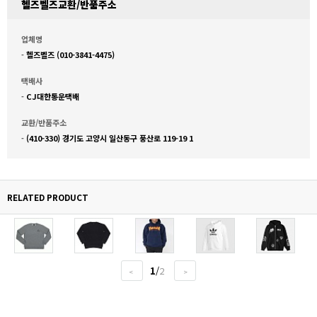
헬즈벨즈교환/반품주소
업체명
-
헬즈벨즈 (010-3841-4475)
택배사
-
CJ대한통운택배
교환/반품주소
-
(410-330) 경기도 고양시 일산동구 풍산로 119-19 1
RELATED PRODUCT
1
/
2
<
>