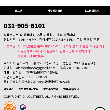
로그인
자주묻는질문
1:1문의하기
031-905-6101
상품문의는 각 상품의 Q&A를 이용하면 가장 빠릅니다.
영업시간 : 9 AM ~ 6 PM , 점심시간 : 12 PM ~ 1 PM , 주말,공휴일 휴무
반품주소: 각 브랜드별로 물류센터가 다르기 때문에 교환/환불을 원하실 경우
주문조회 메뉴에서 각 브랜드의 반품주소를 확인하신 후
반송하기시 바랍니다.
주식회사 롤스트릿
경기도 고양시 덕양구 행신동 998-1 원빌딩 4층
이메일 : lolstreetkorea@gmail.com
팩스 : 031-907-7101
대표 : 원석민
개인정보관리자 : 원석민
사업자등록번호 : 158-87-00222
통신판매업신고번호 : 제2019-고양덕양구-0273호
이용약관
개인정보취급방침
방문수령안내
입점/제휴문의
COPYRIGHT (C) LOLSTREET. ALL RIGHTS RESERVED.