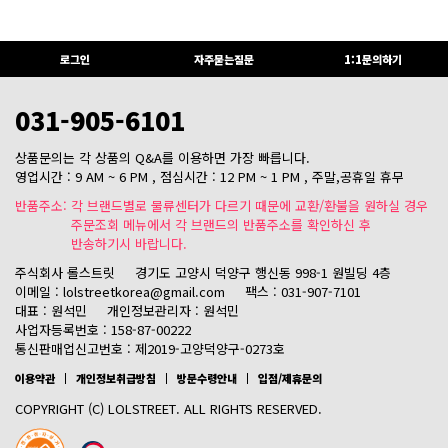
로그인
자주묻는질문
1:1문의하기
031-905-6101
상품문의는 각 상품의 Q&A를 이용하면 가장 빠릅니다.
영업시간 : 9 AM ~ 6 PM , 점심시간 : 12 PM ~ 1 PM , 주말,공휴일 휴무
반품주소: 각 브랜드별로 물류센터가 다르기 때문에 교환/환불을 원하실 경우
주문조회 메뉴에서 각 브랜드의 반품주소를 확인하신 후
반송하기시 바랍니다.
주식회사 롤스트릿
경기도 고양시 덕양구 행신동 998-1 원빌딩 4층
이메일 : lolstreetkorea@gmail.com
팩스 : 031-907-7101
대표 : 원석민
개인정보관리자 : 원석민
사업자등록번호 : 158-87-00222
통신판매업신고번호 : 제2019-고양덕양구-0273호
이용약관
개인정보취급방침
방문수령안내
입점/제휴문의
COPYRIGHT (C) LOLSTREET. ALL RIGHTS RESERVED.