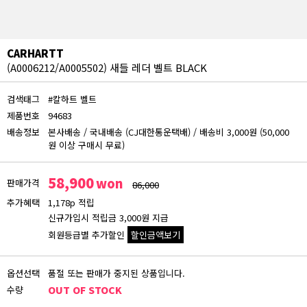
CARHARTT
(A0006212/A0005502) 새들 레더 벨트 BLACK
검색태그
#칼하트 벨트
제품번호
94683
배송정보
본사배송
/
국내배송 (CJ대한통운택배)
/
배송비 3,000원 (50,000
원 이상 구매시 무료)
58,900
won
판매가격
86,000
추가혜택
1,178p 적립
신규가입시 적립금 3,000원 지급
회원등급별 추가할인
할인금액보기
회원등급 할인가
옵션선택
품절 또는 판매가 중지된 상품입니다.
비회원
수량
OUT OF STOCK
58,900원