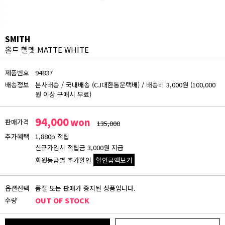
SMITH
홀트 헬멧 MATTE WHITE
제품번호
94837
배송정보
본사배송
/
국내배송 (CJ대한통운택배)
/
배송비 3,000원 (100,000
원 이상 구매시 무료)
94,000
won
판매가격
135,000
추가혜택
1,880p 적립
신규가입시 적립금 3,000원 지급
회원등급별 추가할인
할인금액보기
회원등급 할인가
옵션선택
품절 또는 판매가 중지된 상품입니다.
비회원
수량
OUT OF STOCK
94,000원
블루