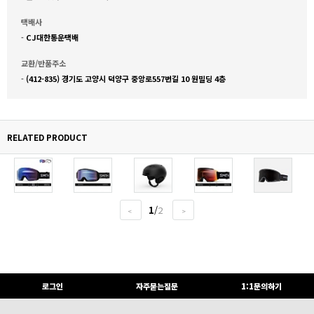
택배사
-
CJ대한통운택배
교환/반품주소
-
(412-835) 경기도 고양시 덕양구 중앙로557번길 10 원빌딩 4층
RELATED PRODUCT
1
/
2
<
>
로그인
자주묻는질문
1:1문의하기