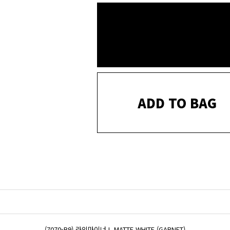
ADD TO BAG
(7070-B9) 라인마이너 L MATTE WHITE (GARNET)