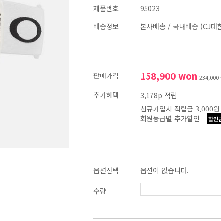
제품번호
95023
배송정보
본사배송
/
국내배송 (CJ대
158,900
won
판매가격
234,000
추가혜택
3,178p 적립
신규가입시 적립금 3,000원
회원등급별 추가할인
할인
옵션선택
옵션이 없습니다.
수량