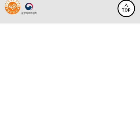
∧
TOP