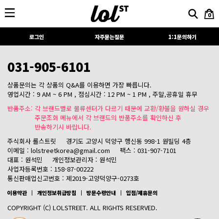
0
로그인
자주묻는질문
1:1문의하기
031-905-6101
상품문의는 각 상품의 Q&A를 이용하면 가장 빠릅니다.
영업시간 : 9 AM ~ 6 PM , 점심시간 : 12 PM ~ 1 PM , 주말,공휴일 휴무
반품주소: 각 브랜드별로 물류센터가 다르기 때문에 교환/환불을 원하실 경우
주문조회 메뉴에서 각 브랜드의 반품주소를 확인하신 후
반송하기시 바랍니다.
주식회사 롤스트릿
경기도 고양시 덕양구 행신동 998-1 원빌딩 4층
이메일 : lolstreetkorea@gmail.com
팩스 : 031-907-7101
대표 : 원석민
개인정보관리자 : 원석민
사업자등록번호 : 158-87-00222
통신판매업신고번호 : 제2019-고양덕양구-0273호
이용약관
개인정보취급방침
방문수령안내
입점/제휴문의
COPYRIGHT (C) LOLSTREET. ALL RIGHTS RESERVED.