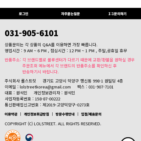
로그인
자주묻는질문
1:1문의하기
031-905-6101
상품문의는 각 상품의 Q&A를 이용하면 가장 빠릅니다.
영업시간 : 9 AM ~ 6 PM , 점심시간 : 12 PM ~ 1 PM , 주말,공휴일 휴무
반품주소: 각 브랜드별로 물류센터가 다르기 때문에 교환/환불을 원하실 경우
주문조회 메뉴에서 각 브랜드의 반품주소를 확인하신 후
반송하기시 바랍니다.
주식회사 롤스트릿
경기도 고양시 덕양구 행신동 998-1 원빌딩 4층
이메일 : lolstreetkorea@gmail.com
팩스 : 031-907-7101
대표 : 원석민
개인정보관리자 : 원석민
사업자등록번호 : 158-87-00222
통신판매업신고번호 : 제2019-고양덕양구-0273호
이용약관
개인정보취급방침
방문수령안내
입점/제휴문의
COPYRIGHT (C) LOLSTREET. ALL RIGHTS RESERVED.