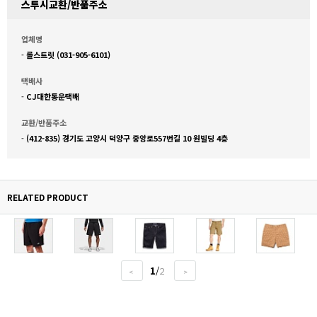
스투시교환/반품주소
업체명
-
롤스트릿 (031-905-6101)
택배사
-
CJ대한통운택배
교환/반품주소
-
(412-835) 경기도 고양시 덕양구 중앙로557번길 10 원빌딩 4층
RELATED PRODUCT
1
/
2
<
>