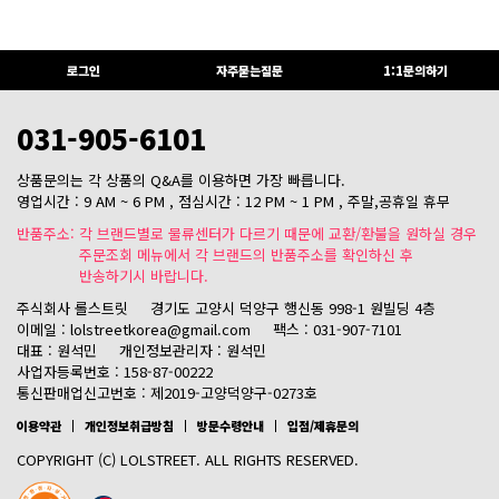
로그인
자주묻는질문
1:1문의하기
031-905-6101
상품문의는 각 상품의 Q&A를 이용하면 가장 빠릅니다.
영업시간 : 9 AM ~ 6 PM , 점심시간 : 12 PM ~ 1 PM , 주말,공휴일 휴무
반품주소: 각 브랜드별로 물류센터가 다르기 때문에 교환/환불을 원하실 경우
주문조회 메뉴에서 각 브랜드의 반품주소를 확인하신 후
반송하기시 바랍니다.
주식회사 롤스트릿
경기도 고양시 덕양구 행신동 998-1 원빌딩 4층
이메일 : lolstreetkorea@gmail.com
팩스 : 031-907-7101
대표 : 원석민
개인정보관리자 : 원석민
사업자등록번호 : 158-87-00222
통신판매업신고번호 : 제2019-고양덕양구-0273호
이용약관
개인정보취급방침
방문수령안내
입점/제휴문의
COPYRIGHT (C) LOLSTREET. ALL RIGHTS RESERVED.