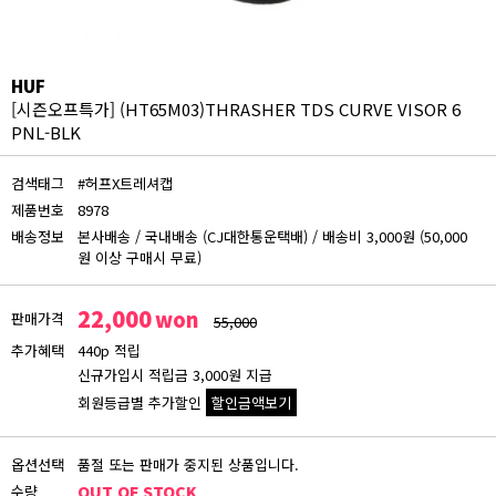
HUF
[시즌오프특가]
(HT65M03)THRASHER TDS CURVE VISOR 6
PNL-BLK
검색태그
#허프X트레셔캡
제품번호
8978
배송정보
본사배송
/
국내배송 (CJ대한통운택배)
/
배송비 3,000원 (50,000
원 이상 구매시 무료)
22,000
won
판매가격
55,000
추가혜택
440p 적립
신규가입시 적립금 3,000원 지급
회원등급별 추가할인
할인금액보기
회원등급 할인가
옵션선택
품절 또는 판매가 중지된 상품입니다.
비회원
수량
OUT OF STOCK