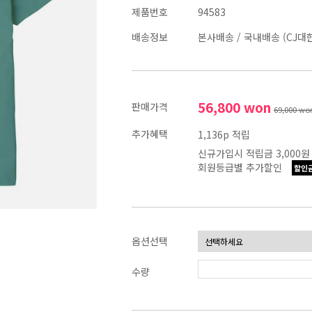
제품번호
94583
배송정보
본사배송
/
국내배송 (CJ대
56,800
won
판매가격
69,000
wo
추가혜택
1,136p 적립
신규가입시 적립금 3,000원
회원등급별 추가할인
할인
옵션선택
수량