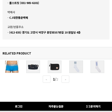
-
롤스트릿 (031-905-6101)
택배사
-
CJ대한통운택배
교환/반품주소
-
(412-835) 경기도 고양시 덕양구 중앙로557번길 10 원빌딩 4층
RELATED PRODUCT
1
/
2
<
>
로그인
자주묻는질문
1:1문의하기