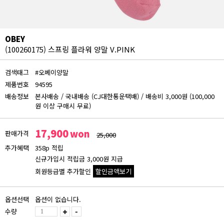
OBEY
(100260175) 스프링 플라워 양말 V.PINK
검색태그
#오베이양말
제품번호
94595
배송정보
본사배송
/
국내배송 (CJ대한통운택배)
/
배송비 3,000원 (100,000
원 이상 구매시 무료)
17,900
won
판매가격
25,000
추가혜택
358p 적립
신규가입시 적립금 3,000원 지급
회원등급별 추가할인
할인금액보기
회원등급 할인가
옵션선택
옵션이 없습니다.
비회원
수량
+
-
17,900원