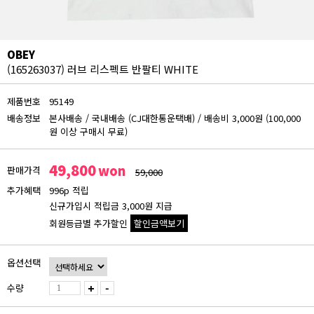
OBEY
(165263037) 러브 리스펙트 반팔티 WHITE
제품번호
95149
배송정보
본사배송
/
국내배송 (CJ대한통운택배)
/
배송비 3,000원 (100,000
원 이상 구매시 무료)
49,800
won
판매가격
59,000
추가혜택
996p 적립
신규가입시 적립금 3,000원 지급
회원등급별 추가할인
할인금액보기
회원등급 할인가
옵션선택
비회원
49,800원
수량
+
-
블루