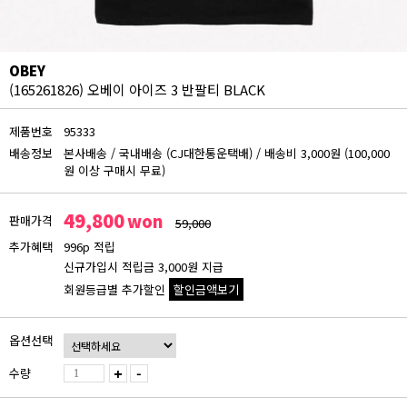
OBEY
(165261826) 오베이 아이즈 3 반팔티 BLACK
제품번호
95333
배송정보
본사배송
/
국내배송 (CJ대한통운택배)
/
배송비 3,000원 (100,000
원 이상 구매시 무료)
49,800
won
판매가격
59,000
추가혜택
996p 적립
신규가입시 적립금 3,000원 지급
회원등급별 추가할인
할인금액보기
회원등급 할인가
옵션선택
비회원
49,800원
수량
+
-
블루