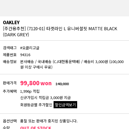
OAKLEY
[주간용추천]
(7120-01) 타겟라인 L 유니버셜핏 MATTE BLACK
(DARK GREY)
검색태그
#오클리고글
제품번호
94316
배송정보
본사배송
/
국내배송 (CJ대한통운택배)
/
배송비 3,000원 (100,000
원 이상 구매시 무료)
99,800
won
판매가격
148,000
추가혜택
1,996p 적립
신규가입시 적립금 3,000원 지급
회원등급별 추가할인
할인금액보기
회원등급 할인가
옵션선택
품절 또는 판매가 중지된 상품입니다.
비회원
수량
OUT OF STOCK